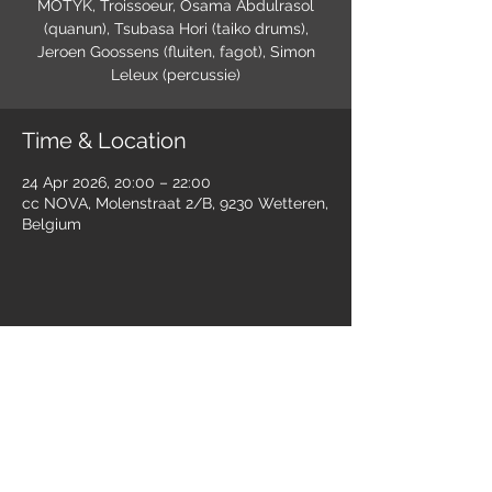
MOTYK, Troissoeur, Osama Abdulrasol
(quanun), Tsubasa Hori (taiko drums),
Jeroen Goossens (fluiten, fagot), Simon
Leleux (percussie)
Time & Location
24 Apr 2026, 20:00 – 22:00
cc NOVA, Molenstraat 2/B, 9230 Wetteren,
Belgium
Share this event