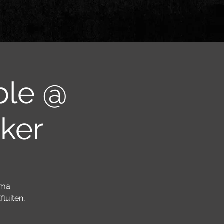
ble @
ker
ama
luiten,