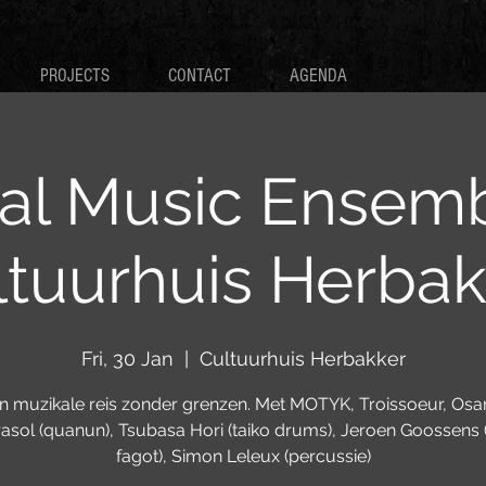
PROJECTS
CONTACT
AGENDA
al Music Ensem
ltuurhuis Herbak
Fri, 30 Jan
  |  
Cultuurhuis Herbakker
n muzikale reis zonder grenzen. Met MOTYK, Troissoeur, Os
asol (quanun), Tsubasa Hori (taiko drums), Jeroen Goossens (f
fagot), Simon Leleux (percussie)