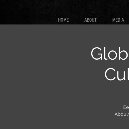
HOME
ABOUT
MEDIA
Glob
Cu
Ee
Abdulr