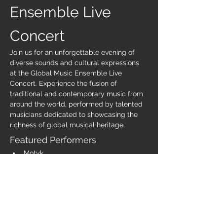
Ensemble Live 
Concert
Join us for an unforgettable evening of 
diverse sounds and cultural expressions 
at the Global Music Ensemble Live 
Concert. Experience the fusion of 
traditional and contemporary music from 
around the world, performed by talented 
musicians dedicated to showcasing the 
richness of global musical heritage.
Featured Performers
Motyk
Troissoeur
Osama Abdulrasol
Show More